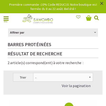
×
Première commande -10% Code REDUC10. Notre boutique est
fermée du 8 au 22 août. Bel été !
MENU
Affiner par
BARRES PROTÉINÉES
RÉSULTAT DE RECHERCHE
2 article(s) correspond(ent) à votre recherche :
Trier
Voir la pagination