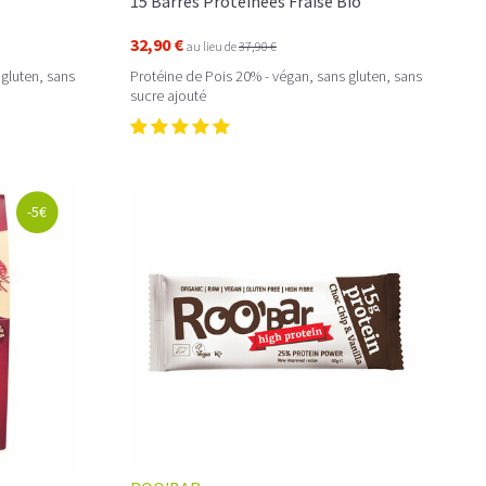
15 Barres Protéinées Fraise Bio
32,90 €
au lieu de
37,90 €
 gluten, sans
Protéine de Pois 20% - végan, sans gluten, sans
sucre ajouté
-5€