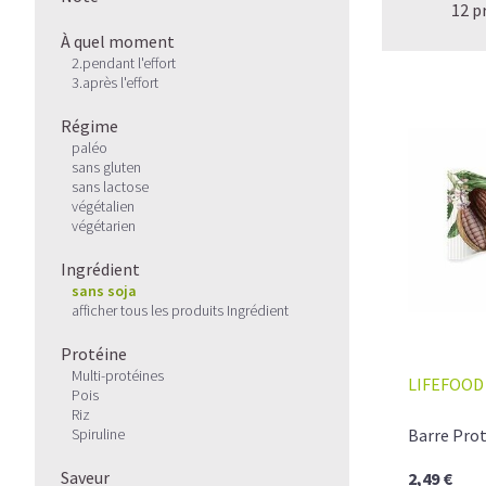
12 p
À quel moment
2.pendant l'effort
3.après l'effort
Régime
paléo
sans gluten
sans lactose
végétalien
végétarien
Ingrédient
sans soja
afficher tous les produits Ingrédient
Protéine
Multi-protéines
LIFEFOOD
Pois
Riz
Spiruline
Barre Prot
Saveur
2,49 €