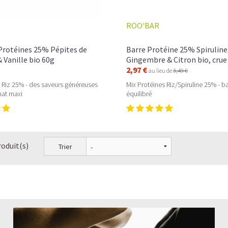
ROO'BAR
Protéines 25% Pépites de
Barre Protéine 25% Spiruline
 Vanille bio 60g
Gingembre & Citron bio, crue
2,97 €
au lieu de
3,49 €
 Riz 25% - des saveurs généreuses
Mix Protéines Riz/Spiruline 25% - b
mat maxi
équilibré
roduit(s)
Trier