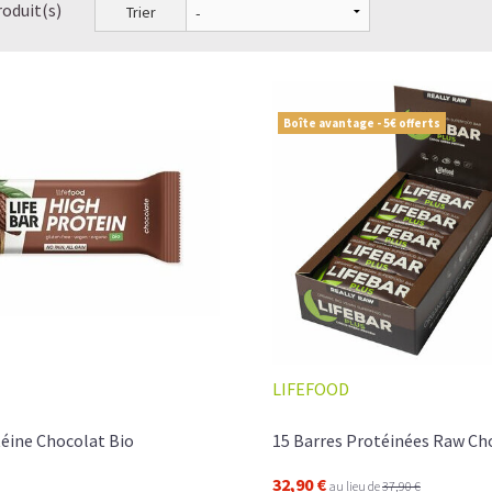
roduit(s)
Trier
Boîte avantage - 5€ offerts
LIFEFOOD
éine Chocolat Bio
15 Barres Protéinées Raw Ch
32,90 €
au lieu de
37,90 €