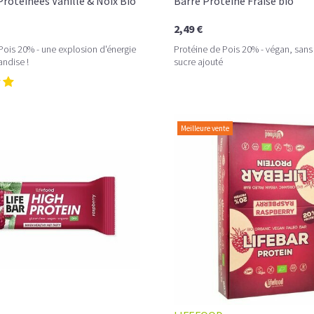
Protéinées Vanille & Noix Bio
Barre Protéine Fraise bio
2,49 €
Pois 20% - une explosion d'énergie
Protéine de Pois 20% - végan, sans
ndise !
sucre ajouté
Meilleure vente