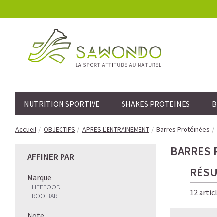
NUTRITION SPORTIVE
SHAKES PROTEINES
B
Accueil
OBJECTIFS
APRES L'ENTRAINEMENT
Barres Protéinées
BARRES 
AFFINER PAR
RÉSU
Marque
LIFEFOOD
12 artic
ROO'BAR
Note