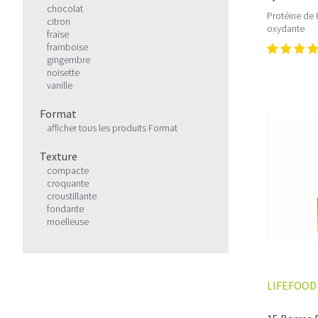
chocolat
Protéine de P
citron
oxydante
fraise
framboise
gingembre
noisette
vanille
Format
afficher tous les produits Format
Texture
compacte
croquante
croustillante
fondante
moelleuse
LIFEFOOD