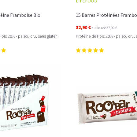
LIFEFOOD
téine Framboise Bio
15 Barres Protéinées Frambo
32,90 €
au lieu de
37,90 €
Pois 20% - paléo, cru, sans gluten
Protéine de Pois 20% - paléo, cru, 