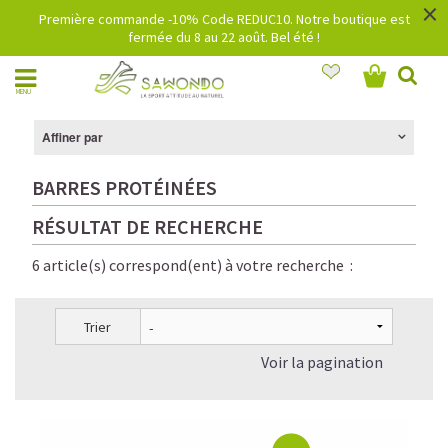
×
Première commande -10% Code REDUC10. Notre boutique est
fermée du 8 au 22 août. Bel été !
MENU
Affiner par
BARRES PROTÉINÉES
RÉSULTAT DE RECHERCHE
6 article(s) correspond(ent) à votre recherche :
Trier
Voir la pagination