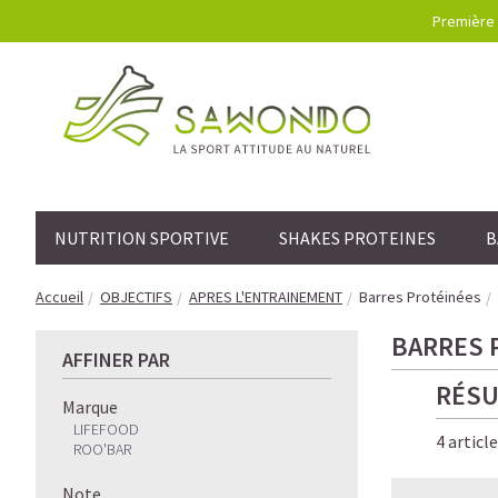
Première 
NUTRITION SPORTIVE
SHAKES PROTEINES
B
Accueil
OBJECTIFS
APRES L'ENTRAINEMENT
Barres Protéinées
BARRES 
AFFINER PAR
RÉSU
Marque
LIFEFOOD
4 articl
ROO'BAR
Note