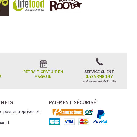
RETRAIT GRATUIT EN
SERVICE CLIENT
0535398347
E
MAGASIN
lundi au vendredi de 9h à 19h
NNELS
PAIEMENT SÉCURISÉ
e pour entreprises et
nariat