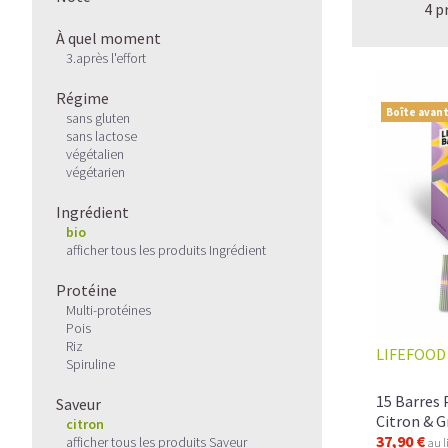
4 p
À quel moment
3.après l'effort
Régime
Boîte avant
sans gluten
sans lactose
végétalien
végétarien
Ingrédient
bio
afficher tous les produits Ingrédient
Protéine
Multi-protéines
Pois
Riz
LIFEFOOD
Spiruline
15 Barres 
Saveur
Citron & G
citron
37,90 €
afficher tous les produits Saveur
au l