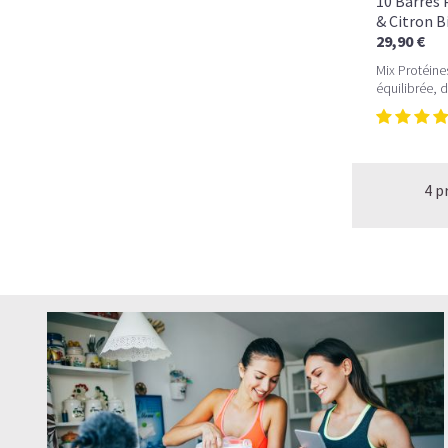
10 Barres 
& Citron B
29,90 €
Mix Protéine
équilibrée, 
4 p