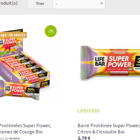
roduit(s)
Trier
-5€
age - 5€ offerts
LIFEFOOD
Protéinées Super Power,
Barre Protéinée Super Power,
raines de Courge Bio
Citron & Citrouille Bio
2,79 €
ieu de
42,90 €