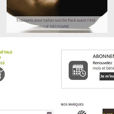
5 conseils pour tailler son Six Pack avant l'été
>JE DÉCOUVRE
GÉTALE
e
nté
NOS MARQUES