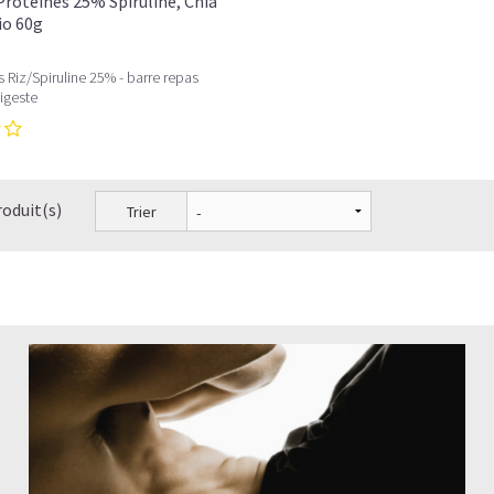
Protéines 25% Spiruline, Chia
io 60g
s Riz/Spiruline 25% - barre repas
digeste
roduit(s)
Trier