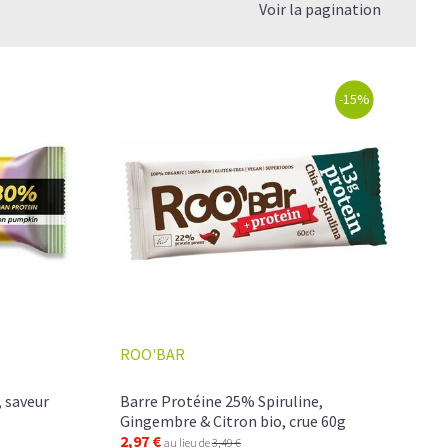
Voir la pagination
-15%
ROO'BAR
 saveur
Barre Protéine 25% Spiruline,
Gingembre & Citron bio, crue 60g
2,97 €
au lieu de
3,49 €