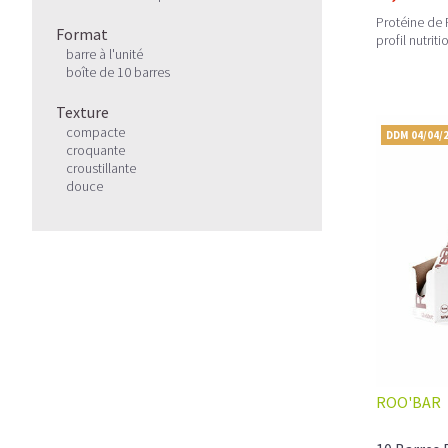
Protéine de 
Format
profil nutrit
barre à l'unité
boîte de 10 barres
Texture
compacte
DDM 04/04/
croquante
croustillante
douce
ROO'BAR