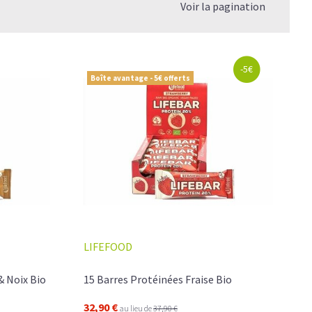
Voir la pagination
-5€
Boîte avantage - 5€ offerts
LIFEFOOD
& Noix Bio
15 Barres Protéinées Fraise Bio
32,90 €
au lieu de
37,90 €