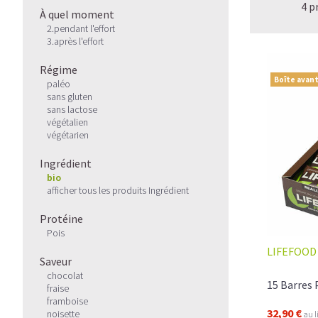
4 p
À quel moment
2.pendant l'effort
3.après l'effort
Régime
Boîte avant
paléo
sans gluten
sans lactose
végétalien
végétarien
Ingrédient
bio
afficher tous les produits Ingrédient
Protéine
Pois
LIFEFOOD
Saveur
chocolat
15 Barres
fraise
framboise
32,90 €
noisette
au l