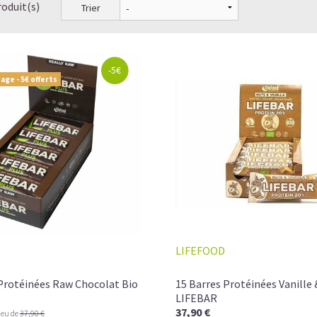
roduit(s)
Trier
-5€
age - 5€ offerts
LIFEFOOD
 Protéinées Raw Chocolat Bio
15 Barres Protéinées Vanille 
LIFEBAR
37,90 €
ieu de
37,90 €