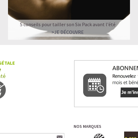
5 conseils pour tailler son Six Pack avant l'été
>JE DÉCOUVRE
GÉTALE
e
nté
NOS MARQUES