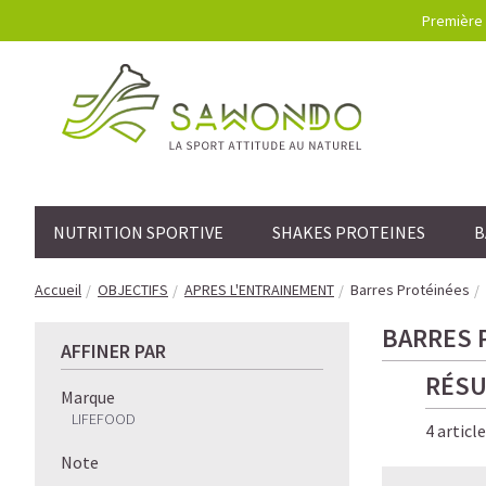
Première 
NUTRITION SPORTIVE
SHAKES PROTEINES
B
Accueil
OBJECTIFS
APRES L'ENTRAINEMENT
Barres Protéinées
BARRES 
AFFINER PAR
RÉSU
Marque
LIFEFOOD
4 articl
Note