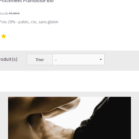
 Protéinées Framboise Bio
ieu de
37,90 €
Pois 20% - paléo, cru, sans gluten
roduit(s)
Trier