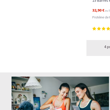
15 Barres
32,90 €
au l
Protéine de 
4 p