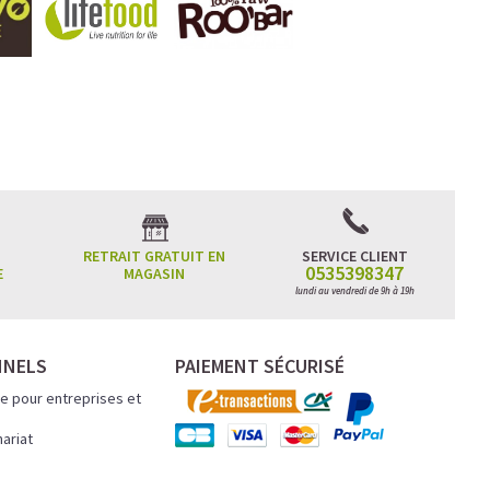
RETRAIT GRATUIT EN
SERVICE CLIENT
0535398347
E
MAGASIN
lundi au vendredi de 9h à 19h
NNELS
PAIEMENT SÉCURISÉ
e pour entreprises et
nariat