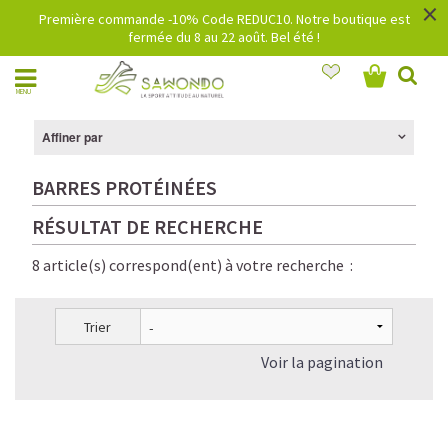
×
Première commande -10% Code REDUC10. Notre boutique est
fermée du 8 au 22 août. Bel été !
MENU
Affiner par
BARRES PROTÉINÉES
RÉSULTAT DE RECHERCHE
8 article(s) correspond(ent) à votre recherche :
Trier
Voir la pagination