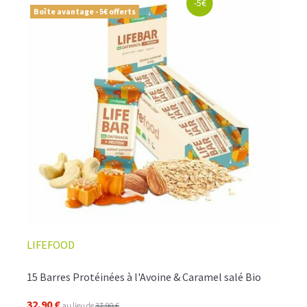
-5€
Boîte avantage - 5€ offerts
LIFEFOOD
15 Barres Protéinées à l'Avoine & Caramel salé Bio
32,90 €
au lieu de
37,90 €