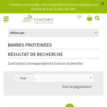
×
Première commande -10% Code REDUC10. Notre boutique est
fermée du 8 au 22 août. Bel été !
MENU
Affiner par
BARRES PROTÉINÉES
RÉSULTAT DE RECHERCHE
2 article(s) correspond(ent) à votre recherche :
Trier
Voir la pagination