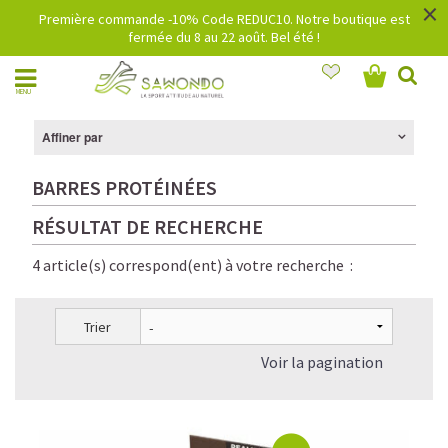
×
Première commande -10% Code REDUC10. Notre boutique est
fermée du 8 au 22 août. Bel été !
MENU
Affiner par
BARRES PROTÉINÉES
RÉSULTAT DE RECHERCHE
4 article(s) correspond(ent) à votre recherche :
Trier
Voir la pagination