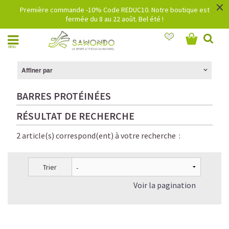
×
Première commande -10% Code REDUC10. Notre boutique est
fermée du 8 au 22 août. Bel été !
MENU
Affiner par
BARRES PROTÉINÉES
RÉSULTAT DE RECHERCHE
2 article(s) correspond(ent) à votre recherche :
Trier
Voir la pagination