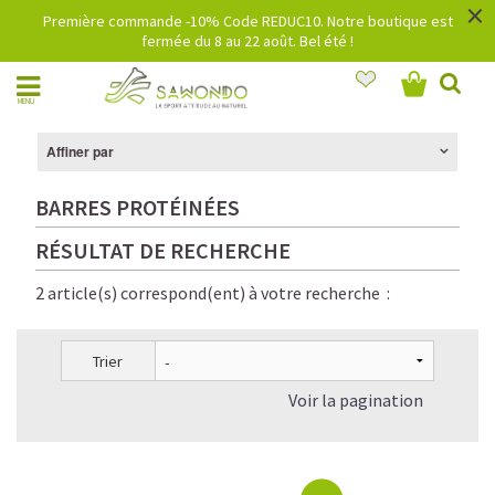
×
Première commande -10% Code REDUC10. Notre boutique est
fermée du 8 au 22 août. Bel été !
MENU
Affiner par
BARRES PROTÉINÉES
RÉSULTAT DE RECHERCHE
2 article(s) correspond(ent) à votre recherche :
Trier
Voir la pagination