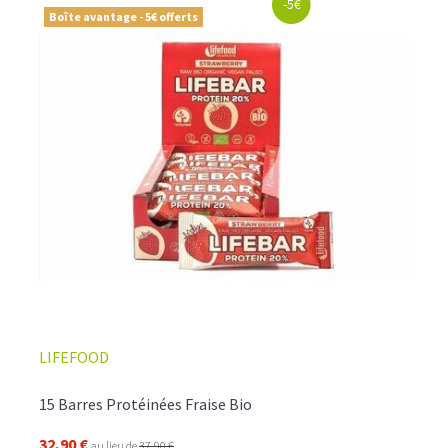
-5€
Boîte avantage - 5€ offerts
LIFEFOOD
15 Barres Protéinées Fraise Bio
32,90 €
au lieu de
37,90 €