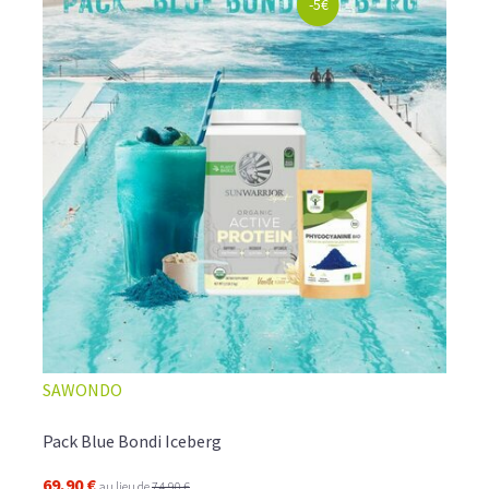
-5€
SAWONDO
Pack Blue Bondi Iceberg
69,90 €
au lieu de
74,90 €