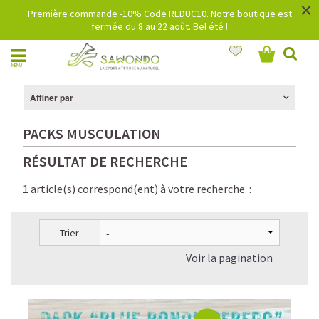
×
Première commande -10% Code REDUC10. Notre boutique est
fermée du 8 au 22 août. Bel été !
MENU
Affiner par
PACKS MUSCULATION
RÉSULTAT DE RECHERCHE
1 article(s) correspond(ent) à votre recherche :
Trier
Voir la pagination