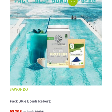
-5€
SAWONDO
Pack Blue Bondi Iceberg
69,90 €
au lieu de
74,90 €