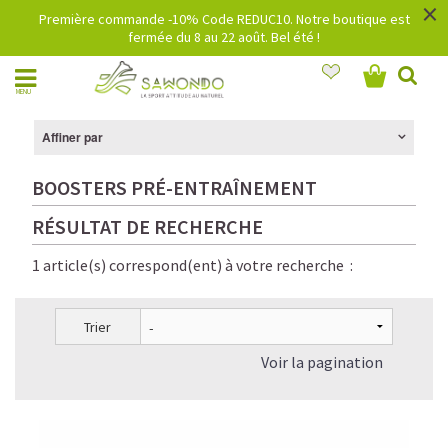
×
Première commande -10% Code REDUC10. Notre boutique est
fermée du 8 au 22 août. Bel été !
MENU
Affiner par
BOOSTERS PRÉ-ENTRAÎNEMENT
RÉSULTAT DE RECHERCHE
1 article(s) correspond(ent) à votre recherche :
Trier
Voir la pagination