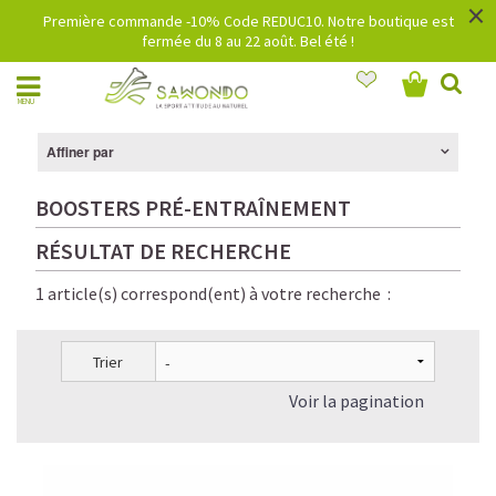
×
Première commande -10% Code REDUC10. Notre boutique est
fermée du 8 au 22 août. Bel été !
MENU
Affiner par
BOOSTERS PRÉ-ENTRAÎNEMENT
RÉSULTAT DE RECHERCHE
1 article(s) correspond(ent) à votre recherche :
Trier
Voir la pagination