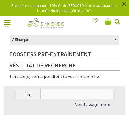
×
Première commande -10% Code REDUC10. Notre boutique est
fermée du 8 au 22 août. Bel été !
MENU
Affiner par
BOOSTERS PRÉ-ENTRAÎNEMENT
RÉSULTAT DE RECHERCHE
1 article(s) correspond(ent) à votre recherche :
Trier
Voir la pagination