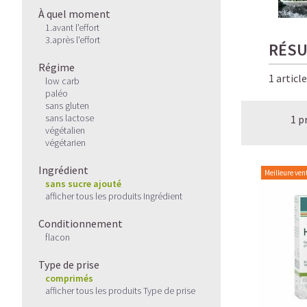
À quel moment
1.avant l'effort
3.après l'effort
RÉSU
Régime
1 articl
low carb
paléo
sans gluten
sans lactose
1 p
végétalien
végétarien
Ingrédient
Meilleure ven
sans sucre ajouté
afficher tous les produits Ingrédient
Conditionnement
flacon
Type de prise
comprimés
afficher tous les produits Type de prise