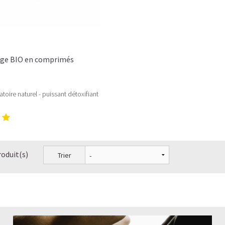
rge BIO en comprimés
toire naturel - puissant détoxifiant
roduit(s)
Trier