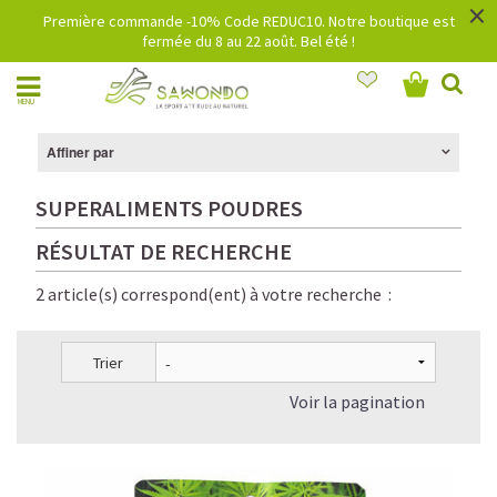
×
Première commande -10% Code REDUC10. Notre boutique est
fermée du 8 au 22 août. Bel été !
MENU
Affiner par
SUPERALIMENTS POUDRES
RÉSULTAT DE RECHERCHE
2 article(s) correspond(ent) à votre recherche :
Trier
Voir la pagination