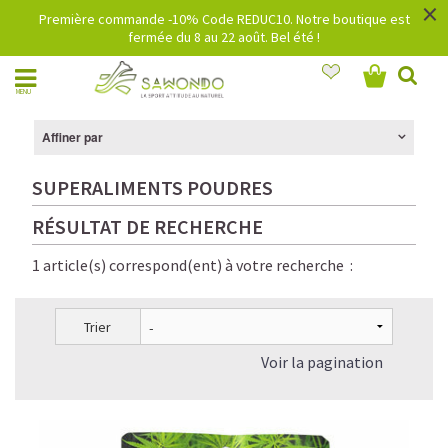
×
Première commande -10% Code REDUC10. Notre boutique est
fermée du 8 au 22 août. Bel été !
MENU
Affiner par
SUPERALIMENTS POUDRES
RÉSULTAT DE RECHERCHE
1 article(s) correspond(ent) à votre recherche :
Trier
Voir la pagination