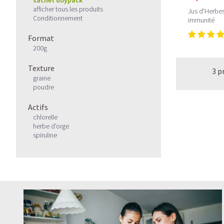
afficher tous les produits
Jus d'Herbes 
Conditionnement
immunité
Format
200g
Texture
3 p
graine
poudre
Actifs
chlorelle
herbe d'orge
spiruline