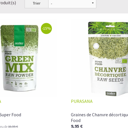
roduit(s)
Trier
-15%
A
PURASANA
 Super Food
Graines de Chanvre décortiqu
Food
9,95 €
ieu de
16,95 €