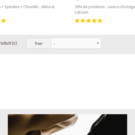
+ Spiruline + Chlorelle - détox &
30% de protéines - source d'oméga 
calcium
roduit(s)
Trier