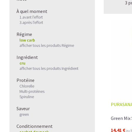
3 p
À quel moment
1.avant l'effort
3.après l'effort
Régime
low carb
afficher tous les produits Régime
Ingrédient
cru
afficher tous les produits Ingrédient
Protéine
Chlorelle
Multi-protéines
Spiruline
PURASAN
Saveur
green
Green Mix
Conditionnement
14,41 €
au l
sachet doypack