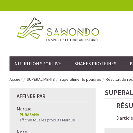
NUTRITION SPORTIVE
SHAKES PROTEINES
B
Accueil
SUPERALIMENTS
Superaliments poudres
Résultat de re
SUPERAL
AFFINER PAR
RÉSU
Marque
PURASANA
3 articl
afficher tous les produits Marque
Note