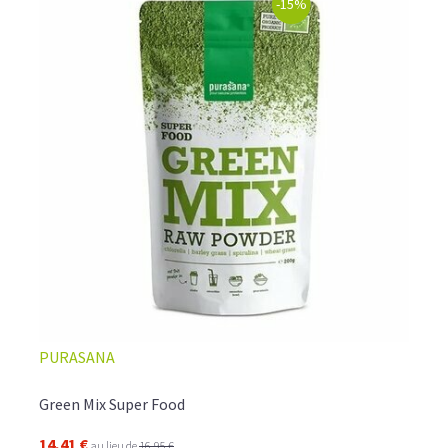
-15%
PURASANA
Green Mix Super Food
14,41 €
au lieu de
16,95 €