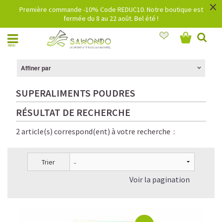
×
Première commande -10% Code REDUC10. Notre boutique est
fermée du 8 au 22 août. Bel été !
MENU
Affiner par
SUPERALIMENTS POUDRES
RÉSULTAT DE RECHERCHE
2 article(s) correspond(ent) à votre recherche :
Trier
Voir la pagination