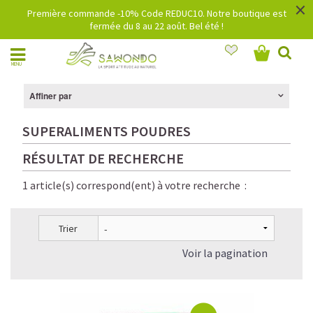
×
Première commande -10% Code REDUC10. Notre boutique est
fermée du 8 au 22 août. Bel été !
MENU
Affiner par
SUPERALIMENTS POUDRES
RÉSULTAT DE RECHERCHE
1 article(s) correspond(ent) à votre recherche :
Trier
Voir la pagination