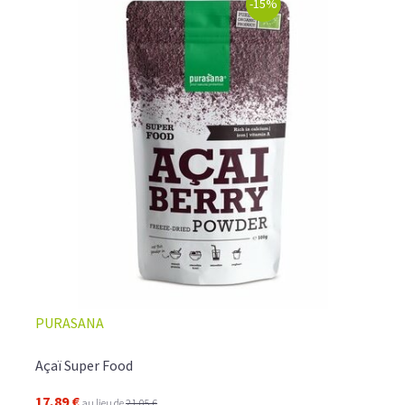
-15%
PURASANA
Açaï Super Food
17,89 €
au lieu de
21,05 €