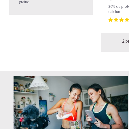
graine
30% de proté
calcium
2 p