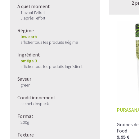
2 p
À quel moment
1.avant l'effort
3.après l'effort
Régime
low carb
afficher tous les produits Régime
Ingrédient
oméga 3
afficher tous les produits Ingrédient
Saveur
green
Conditionnement
sachet doypack
PURASAN
Format
200g
Graines de
Food
Texture
9,95 €