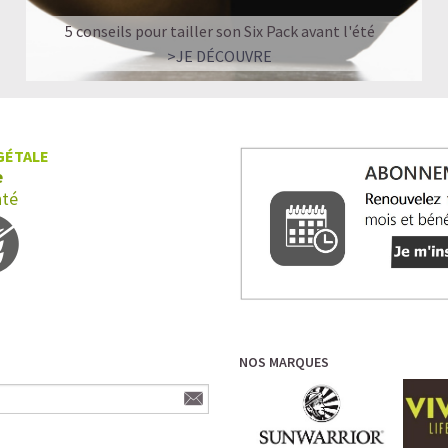
5 conseils pour tailler son Six Pack avant l'été
>JE DÉCOUVRE
GÉTALE
e
nté
NOS MARQUES