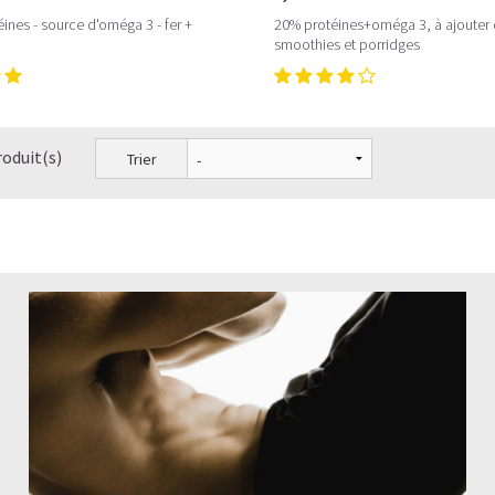
ines - source d'oméga 3 - fer +
20% protéines+oméga 3, à ajouter
smoothies et porridges
roduit(s)
Trier