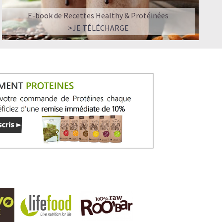
E-book de Recettes Healthy & Protéinées
>JE TÉLÉCHARGE