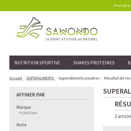
Première 
NUTRITION SPORTIVE
SHAKES PROTEINES
B
Accueil
SUPERALIMENTS
Superaliments poudres
Résultat de re
SUPERAL
AFFINER PAR
RÉSU
Marque
PURASANA
2 articl
Note