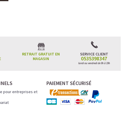
RETRAIT GRATUIT EN
SERVICE CLIENT
0535398347
E
MAGASIN
lundi au vendredi de 9h à 19h
NNELS
PAIEMENT SÉCURISÉ
e pour entreprises et
nariat