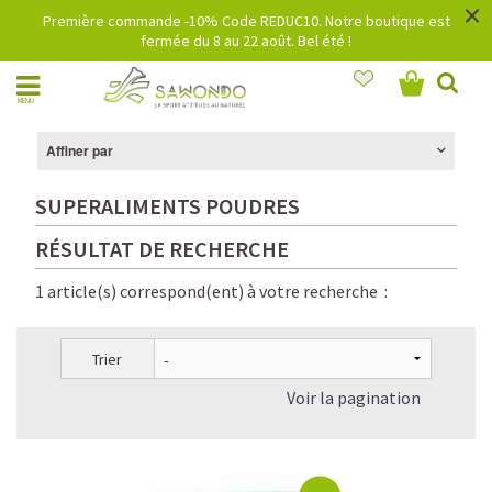
×
Première commande -10% Code REDUC10. Notre boutique est
fermée du 8 au 22 août. Bel été !
MENU
Affiner par
SUPERALIMENTS POUDRES
RÉSULTAT DE RECHERCHE
1 article(s) correspond(ent) à votre recherche :
Trier
Voir la pagination