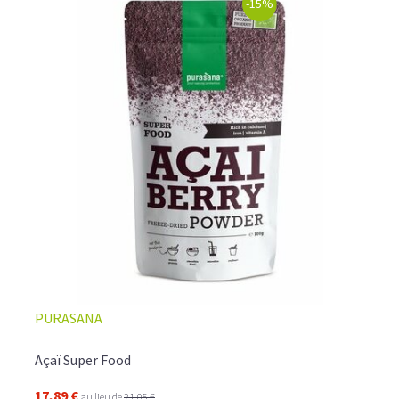
-15%
PURASANA
Açaï Super Food
17,89 €
au lieu de
21,05 €