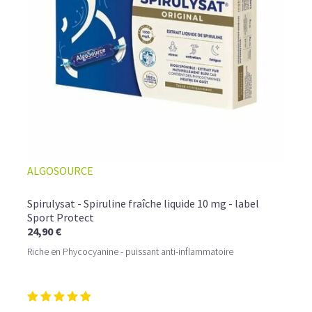
1 cuil. à soupe de sirop d'érable
Mixez jusqu'à obtenir une consistance lisse et
homogène. Versez dans un verre et dégustez
immédiatement.
ALGOSOURCE
Spirulysat - Spiruline fraîche liquide 10 mg - label
Sport Protect
24,90 €
Riche en Phycocyanine - puissant anti-inflammatoire