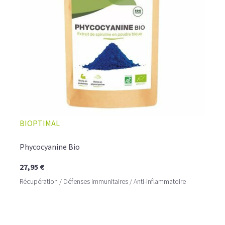
1 cuil. à soupe de sirop d'érable
Mixez jusqu'à obtenir une consistance lisse et
homogène. Versez dans un verre et dégustez
immédiatement.
BIOPTIMAL
Phycocyanine Bio
27,95 €
Récupération / Défenses immunitaires / Anti-inflammatoire