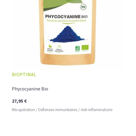
1 cuil. à soupe de sirop d'érable
Mixez jusqu'à obtenir une consistance lisse et
homogène. Versez dans un verre et dégustez
immédiatement.
BIOPTIMAL
Phycocyanine Bio
27,95 €
Récupération / Défenses immunitaires / Anti-inflammatoire