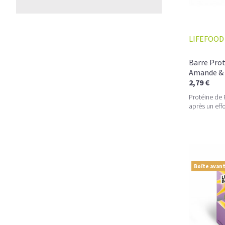
LIFEFOOD
Barre Prot
Amande & 
2,79 €
Protéine de P
après un effo
Boîte avant