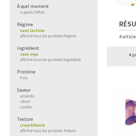
À quel moment
3.après l'effort
RÉSU
Régime
sans lactose
afficher tous les produits Régime
4 articl
Ingrédient
sans soja
4 p
afficher tous les produits Ingrédient
Protéine
Pois
Saveur
amande
citron
cookie
Texture
croustillante
afficher tous les produits Texture