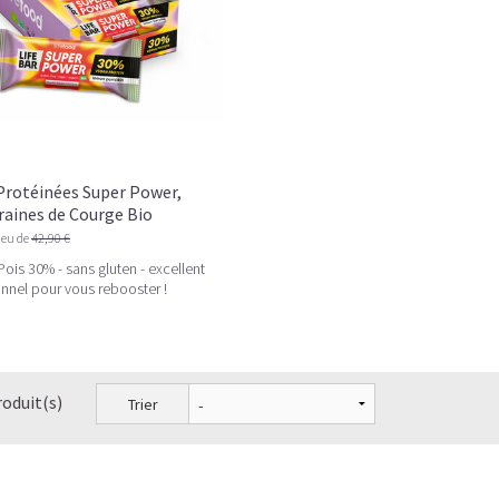
Protéinées Super Power,
raines de Courge Bio
ieu de
42,90 €
Pois 30% - sans gluten - excellent
ionnel pour vous rebooster !
roduit(s)
Trier