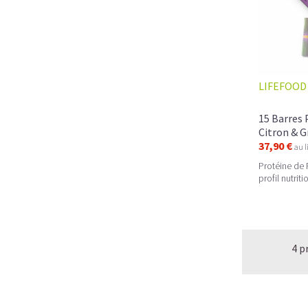
LIFEFOOD
15 Barres 
Citron & G
37,90 €
au l
Protéine de 
profil nutrit
4 p