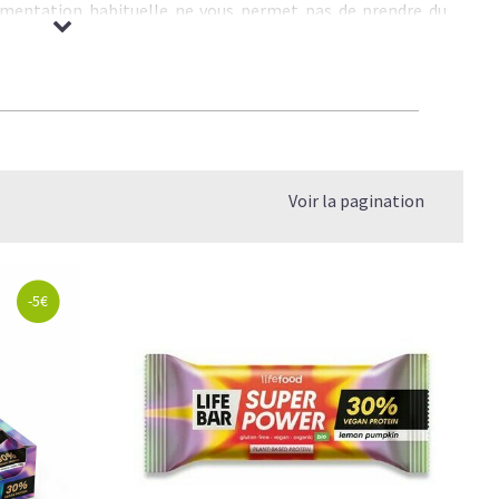
alimentation habituelle ne vous permet pas de prendre du
riments nécessaires pour optimiser votre programme
s de qualité, un gainer favorise la synthèse des
protéines
de glycogène
épuisées par l'effort et fournit une quantité
érieurement.
arres gainers
, formulées pour booster la
prise de masse
Voir la pagination
té. Nos barres à base d’
ingrédients 100% naturels
sont
ten
ou pour répondre aux besoins de tous les sportifs en
nte
.
sportifs qui veulent augmenter leur apport énergétique tout
-5€
ance
musculaire
de manière saine.
 barres offrent un équilibre optimal entre énergie durable,
s intensifs, la récupération ou les journées actives, nos
u après l’entraînement
pour maximiser l’anabolisme et