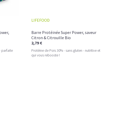
que pour les sportifs exigeants qui recherchent une
source
s, et adaptée à un
mode de vie conscient et équilibré
.
LIFEFOOD
ses, naturelles, vegan ou sans gluten
, soigneusement
nacking sportif premium
. Le choix parfait pour ceux qui
itionnelle
, et
résultats visibles
.
ower,
Barre Protéinée Super Power, saveur
Citron & Citrouille Bio
2,79 €
 parfaite
Protéine de Pois 30% - sans gluten - nutritive et
qui vous rebooste !