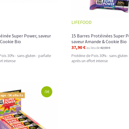
Leur format nomade en fait un allié prati
calorique naturelle
, sans additifs inutile
LIFEFOOD
Découvrez des
barres gainers savoureu
sélectionnées pour offrir le meilleur du
s
veulent allier
performance
,
qualité nutr
éinée Super Power, saveur
15 Barres Protéinées Super P
Cookie Bio
saveur Amande & Cookie Bio
37,90 €
au lieu de
42,90 €
ois 30% - sans gluten - parfaite
Protéine de Pois 30% - sans gluten -
rt intense
après un effort intense
-5€
age - 5€ offerts