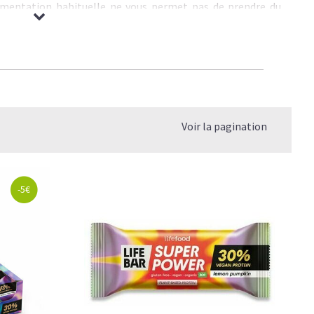
alimentation habituelle ne vous permet pas de prendre du
riments nécessaires pour optimiser votre programme
s de qualité, un gainer favorise la synthèse des
protéines
de glycogène
épuisées par l'effort et fournit une quantité
érieurement.
arres gainers
, formulées pour booster la
prise de masse
Voir la pagination
té. Nos barres à base d’
ingrédients 100% naturels
sont
ten
ou pour répondre aux besoins de tous les sportifs en
nte
.
sportifs qui veulent augmenter leur apport énergétique tout
-5€
ance
musculaire
de manière saine.
 barres offrent un équilibre optimal entre énergie durable,
s intensifs, la récupération ou les journées actives, nos
u après l’entraînement
pour maximiser l’anabolisme et