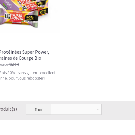
Protéinées Super Power,
raines de Courge Bio
ieu de
42,90 €
Pois 30% - sans gluten - excellent
ionnel pour vous rebooster !
roduit(s)
Trier