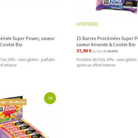
Leur format nomade en fait un allié prati
calorique naturelle
, sans additifs inutile
LIFEFOOD
Découvrez des
barres gainers savoureu
sélectionnées pour offrir le meilleur du
s
veulent allier
performance
,
qualité nutr
éinée Super Power, saveur
15 Barres Protéinées Super P
Cookie Bio
saveur Amande & Cookie Bio
37,90 €
au lieu de
42,90 €
ois 30% - sans gluten - parfaite
Protéine de Pois 30% - sans gluten -
rt intense
après un effort intense
-5€
age - 5€ offerts