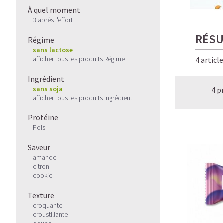
À quel moment
3.après l'effort
RÉSU
Régime
sans lactose
afficher tous les produits Régime
4 articl
Ingrédient
sans soja
4 p
afficher tous les produits Ingrédient
Protéine
Pois
Saveur
amande
citron
cookie
Texture
croquante
croustillante
douce