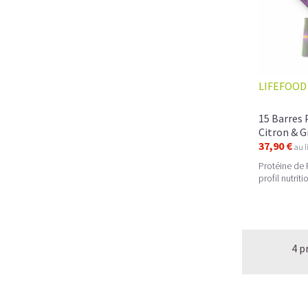
LIFEFOOD
15 Barres 
Citron & G
37,90 €
au l
Protéine de 
profil nutrit
4 p