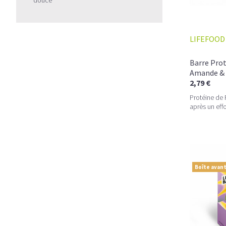
LIFEFOOD
Barre Prot
Amande & 
2,79 €
Protéine de P
après un effo
Boîte avant