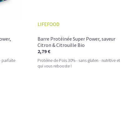
que pour les sportifs exigeants qui recherchent une
source
s, et adaptée à un
mode de vie conscient et équilibré
.
LIFEFOOD
ses, naturelles, vegan ou sans gluten
, soigneusement
nacking sportif premium
. Le choix parfait pour ceux qui
itionnelle
, et
résultats visibles
.
ower,
Barre Protéinée Super Power, saveur
Citron & Citrouille Bio
2,79 €
 parfaite
Protéine de Pois 30% - sans gluten - nutritive et
qui vous rebooste !