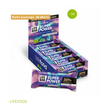
naturelles, vegan ou sans gluten
, soigneusement
sélectionnées pour offrir le meilleur du
snacking sportif
premium
. Le choix parfait pour ceux qui veulent allier
-5€
performance
,
qualité nutritionnelle
, et
résultats
Boîte avantage - 5€ offerts
visibles
.
LIFEFOOD