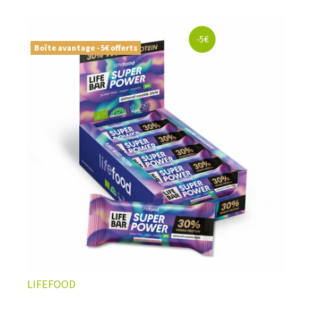
naturelles, vegan ou sans gluten
, soigneusement
sélectionnées pour offrir le meilleur du
snacking sportif
premium
. Le choix parfait pour ceux qui veulent allier
-5€
performance
,
qualité nutritionnelle
, et
résultats
Boîte avantage - 5€ offerts
visibles
.
LIFEFOOD