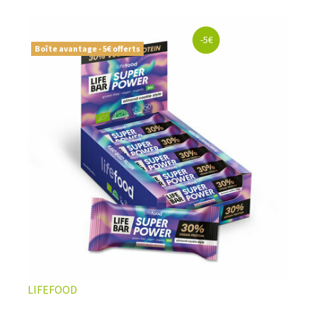
naturelles, vegan ou sans gluten
, soigneusement
sélectionnées pour offrir le meilleur du
snacking sportif
premium
. Le choix parfait pour ceux qui veulent allier
-5€
performance
,
qualité nutritionnelle
, et
résultats
Boîte avantage - 5€ offerts
visibles
.
LIFEFOOD