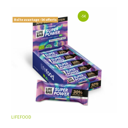
naturelles, vegan ou sans gluten
, soigneusement
sélectionnées pour offrir le meilleur du
snacking sportif
premium
. Le choix parfait pour ceux qui veulent allier
-5€
performance
,
qualité nutritionnelle
, et
résultats
Boîte avantage - 5€ offerts
visibles
.
LIFEFOOD