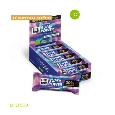
naturelles, vegan ou sans gluten
, soigneusement
sélectionnées pour offrir le meilleur du
snacking sportif
premium
. Le choix parfait pour ceux qui veulent allier
-5€
performance
,
qualité nutritionnelle
, et
résultats
Boîte avantage - 5€ offerts
visibles
.
LIFEFOOD