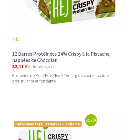
HEJ
12 Barres Protéinées 24% Crispy à la Pistache,
nappées de Chocolat
32,11 €
au lieu de
34,90 €
Protéines de Pois/Fève/Riz 24% - 1 g de sucre - texture
croustillante et fondante
-2,79€
Boîte avantage : 11 barres + 1 offerte