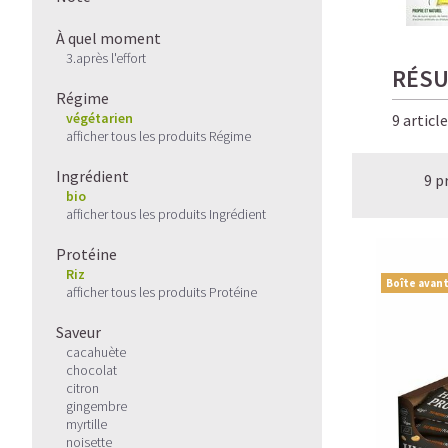
À quel moment
3.après l'effort
RÉSU
Régime
végétarien
9 articl
afficher tous les produits Régime
Ingrédient
9 p
bio
afficher tous les produits Ingrédient
Protéine
Riz
Boîte avant
afficher tous les produits Protéine
Saveur
cacahuète
chocolat
citron
gingembre
myrtille
noisette