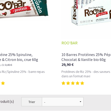
ROO'BAR
éine 25% Spiruline,
10 Barres Protéines 25% Pép
& Citron bio, crue 60g
Chocolat & Vanille bio 60g
29,90 €
eu de
3,49 €
s Riz/Spiruline 25% - barre repas
Protéines de Riz 25% - des saveurs
dans un format maxi
roduit(s)
Trier