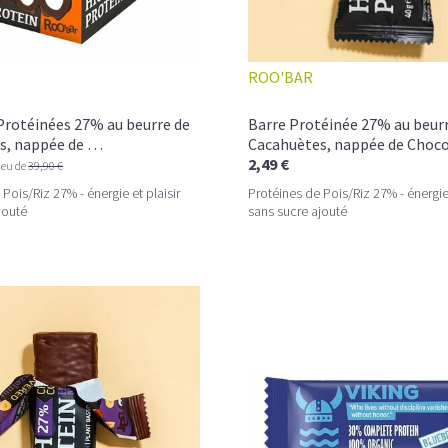
ROO'BAR
Protéinées 27% au beurre de
Barre Protéinée 27% au beur
s, nappée de …
Cacahuètes, nappée de Choco
2,49 €
ieu de
39,90 €
Pois/Riz 27% - énergie et plaisir
Protéines de Pois/Riz 27% - énergie 
jouté
sans sucre ajouté