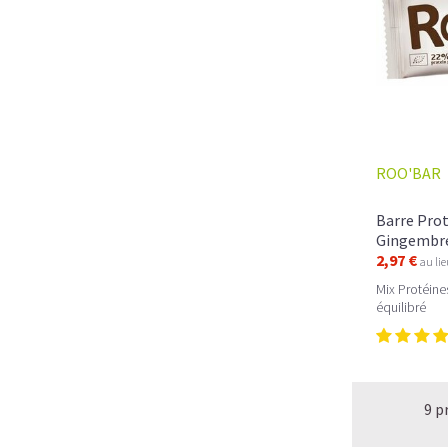
ROO'BAR
Barre Prot
Gingembre 
2,97 €
au li
Mix Protéine
équilibré
9 p