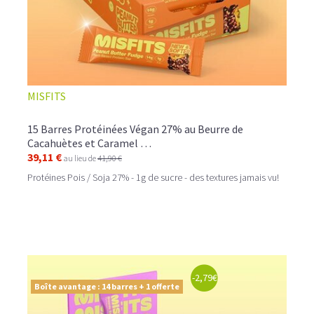
MISFITS
15 Barres Protéinées Végan 27% au Beurre de
Cacahuètes et Caramel …
39,11 €
au lieu de
41,90 €
Protéines Pois / Soja 27% - 1g de sucre - des textures jamais vu!
-2,79€
Boîte avantage : 14 barres + 1 offerte