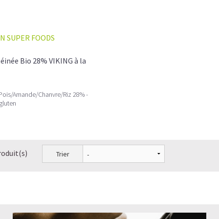
N SUPER FOODS
éinée Bio 28% VIKING à la
 Pois/Amande/Chanvre/Riz 28% -
gluten
roduit(s)
Trier