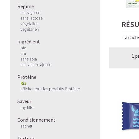
Régime
sans gluten
sans lactose
RÉSU
végétalien
végétarien
1 articl
Ingrédient
bio
cru
1 p
sans soja
sans sucre ajouté
Protéine
Riz
afficher tous les produits Protéine
Saveur
myrtille
Conditionnement
sachet
Texture