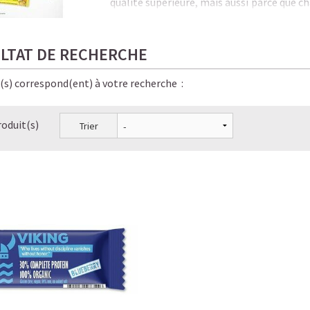
qualité supérieure, mais aussi parce que c
est unique.
Nos gé
nies en Nutrition ont en effet mis
LTAT DE RECHERCHE
intense et pleine de protéines. Déco
alternative à tout ce que vous aimez habi
e(s) correspond(ent) à votre recherche :
vous sentir coupable. À la place, vous cho
bénéficiez d'un apport supplémentaire en
procurent un fort pouvoir de satiété.
roduit(s)
Trier
Nos barres protéinées aux bienfaits impr
les meilleurs ingrédients naturels, biologi
encas sains, nutritifs et gourmands à pre
petit coup de fouet avant le sport ✔️pour
et ✔️ à tout moment de la journée. Parfa
prochains défis!
Et le meilleur de tout, c'est qu'elles son
saveurs, elles combleront instantanément
n'importe où, n'importe quand.
Alors, comment ne pas les aimer?