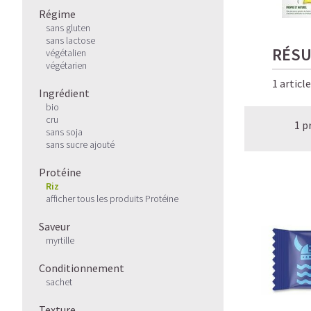
Régime
sans gluten
sans lactose
RÉSU
végétalien
végétarien
1 articl
Ingrédient
bio
cru
1 p
sans soja
sans sucre ajouté
Protéine
Riz
afficher tous les produits Protéine
Saveur
myrtille
Conditionnement
sachet
Texture