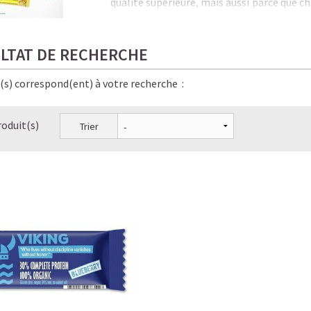
qualité supérieure, mais aussi parce que c
est unique.
Nos gé
nies en Nutrition ont en effet mis
LTAT DE RECHERCHE
intense et pleine de protéines. Déco
alternative à tout ce que vous aimez habi
e(s) correspond(ent) à votre recherche :
vous sentir coupable. À la place, vous cho
bénéficiez d'un apport supplémentaire en
procurent un fort pouvoir de satiété.
roduit(s)
Trier
Nos barres protéinées aux bienfaits impr
les meilleurs ingrédients naturels, biologi
encas sains, nutritifs et gourmands à pre
petit coup de fouet avant le sport ✔️pour
et ✔️ à tout moment de la journée. Parfa
prochains défis!
Et le meilleur de tout, c'est qu'elles son
saveurs, elles combleront instantanément
n'importe où, n'importe quand.
Alors, comment ne pas les aimer?