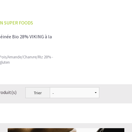
N SUPER FOODS
éinée Bio 28% VIKING à la
 Pois/Amande/Chanvre/Riz 28% -
gluten
roduit(s)
Trier