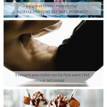
souvent possible et sans sucre ajouté. Des encas sains,
Fatigue et Stress? Kilos en trop?
nutritifs et gourmands à prendre ✔️pour un petit-
>QUELLE PROTEINE EST FAITE POUR MOI?
déjeuner rapide et équilibré ✔️pour un petit coup de
fouet avant le sport ✔️pour une collation sportive et
protéinée après l'entraînement et ✔️ à tout moment de
la journée. Parfaites aussi pour vous accompagner sur
vos Aventures et vos prochains défis!
Et le meilleur de tout, c'est qu'elles sont aussi
délicieuses qu'une friandise! Avec une explosion de
saveurs, elles combleront instantanément vos envies
chocolatées ou fruitées qui peuvent survenir n'importe
où, n'importe quand.
Alors, comment ne pas les aimer?
5 conseils pour tailler son Six Pack avant l'été
>JE DÉCOUVRE