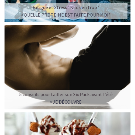
souvent possible et sans sucre ajouté. Des encas sains,
Fatigue et Stress? Kilos en trop?
nutritifs et gourmands à prendre ✔️pour un petit-
>QUELLE PROTEINE EST FAITE POUR MOI?
déjeuner rapide et équilibré ✔️pour un petit coup de
fouet avant le sport ✔️pour une collation sportive et
protéinée après l'entraînement et ✔️ à tout moment de
la journée. Parfaites aussi pour vous accompagner sur
vos Aventures et vos prochains défis!
Et le meilleur de tout, c'est qu'elles sont aussi
délicieuses qu'une friandise! Avec une explosion de
saveurs, elles combleront instantanément vos envies
chocolatées ou fruitées qui peuvent survenir n'importe
où, n'importe quand.
Alors, comment ne pas les aimer?
5 conseils pour tailler son Six Pack avant l'été
>JE DÉCOUVRE