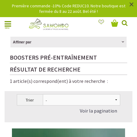
×
Première commande -10% Code REDUC10. Notre boutique est
fermée du 8 au 22 août. Bel été !
MENU
Affiner par
BOOSTERS PRÉ-ENTRAÎNEMENT
RÉSULTAT DE RECHERCHE
1 article(s) correspond(ent) à votre recherche :
Trier
Voir la pagination