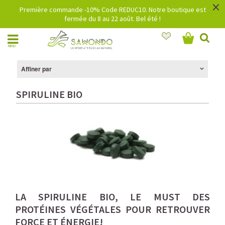
×
Première commande -10% Code REDUC10. Notre boutique est
fermée du 8 au 22 août. Bel été !
MENU
Affiner par
SPIRULINE BIO
LA SPIRULINE BIO, LE MUST DES
PROTÉINES VÉGÉTALES POUR RETROUVER
FORCE ET ÉNERGIE!