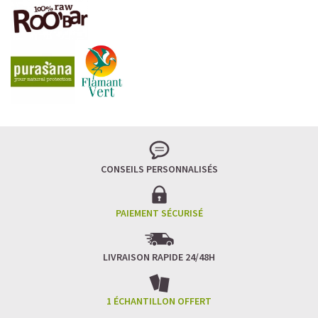
CONSEILS PERSONNALISÉS
PAIEMENT SÉCURISÉ
Avec l'engouement pour les super aliments, la
poudre
séchée de spiruline bio
s'invite en cuisine. Elle s'adapte
parfaitement aux recettes végétariennes et vous
pourrez l'incorporer dans vos jus détox ou saupoudrer
LIVRAISON RAPIDE 24/48H
vos aliments. L'ajout de la poudre se fera toujours après
cuisson des plats pour ne pas la dénaturer et pour ne pas
perdre les bénéfices de cet aliment à haute densité
1 ÉCHANTILLON OFFERT
nutritionnelle. Son principal atout tient de son