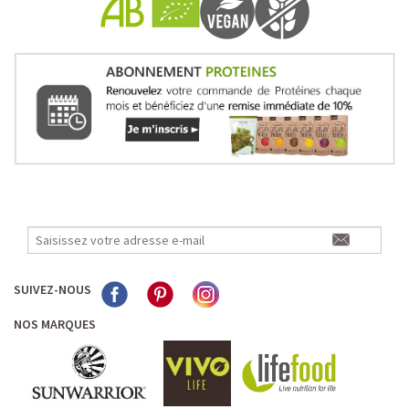
spirulysat est concentré en phycocyanine, un
antioxydant extrêmement puissant, remarquable anti-
inflammatoire et hépatoprotecteur. Contrairement aux
autres formes séchées, ce concentré liquide de haute
qualité a un goût agréable et une odeur douce qui
passent très bien. L’entreprise Alpha Biotech qui la
produit au cœur du site naturel et protégé des marais
salants de Guérande, a ainsi développé et breveté une
méthode de production exclusive de l'extrait liquide de
spiruline fraîche :
- culture à l’eau de mer permettant un enrichissement
en minéraux et oligo-éléments
- extraction à froid garantissant le maintien des
principes actifs.
SUIVEZ-NOUS
DÉTOXIFIEZ ET REVITALISEZ VOUS AVEC LA
NOS MARQUES
SPIRULINE BIO POUDRE