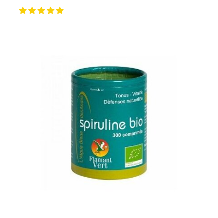
spirulysat est concentré en phycocyanine, un
antioxydant extrêmement puissant, remarquable anti-
inflammatoire et hépatoprotecteur. Contrairement aux
autres formes séchées, ce concentré liquide de haute
qualité a un goût agréable et une odeur douce qui
passent très bien. L’entreprise Alpha Biotech qui la
produit au cœur du site naturel et protégé des marais
salants de Guérande, a ainsi développé et breveté une
méthode de production exclusive de l'extrait liquide de
spiruline fraîche :
- culture à l’eau de mer permettant un enrichissement
en minéraux et oligo-éléments
- extraction à froid garantissant le maintien des
principes actifs.
DÉTOXIFIEZ ET REVITALISEZ VOUS AVEC LA
SPIRULINE BIO POUDRE