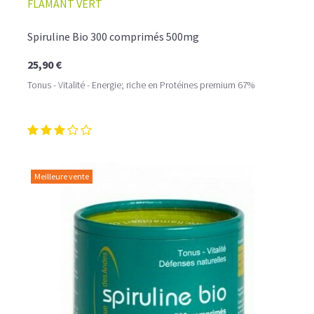
FLAMANT VERT
Spiruline Bio 300 comprimés 500mg
25,90 €
Tonus - Vitalité - Energie; riche en Protéines premium 67%
Meilleure vente
Avec l'engouement pour les super aliments, la
poudre
séchée de spiruline bio
s'invite en cuisine. Elle s'adapte
parfaitement aux recettes végétariennes et vous
pourrez l'incorporer dans vos jus détox ou saupoudrer
vos aliments. L'ajout de la poudre se fera toujours après
cuisson des plats pour ne pas la dénaturer et pour ne pas
perdre les bénéfices de cet aliment à haute densité
nutritionnelle. Son principal atout tient de son