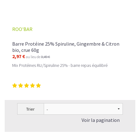
proteine vegetale poudre
barre protéinée bio
ROO'BAR
Barre Protéine 25% Spiruline, Gingembre & Citron
bio, crue 60g
2,97 €
au lieu de
3,49 €
Mix Protéines Riz/Spiruline 25% - barre repas équilibré
Trier
Voir la pagination