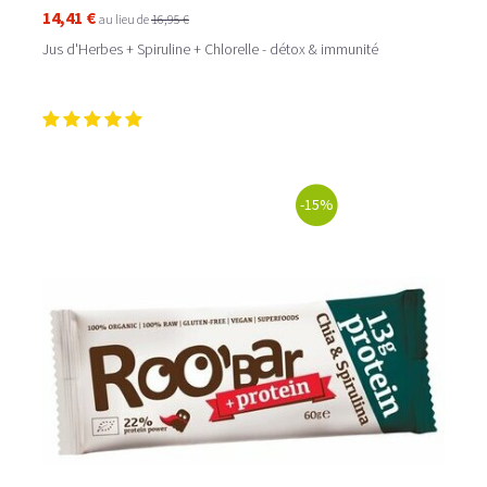
14,41 €
au lieu de
16,95 €
Jus d'Herbes + Spiruline + Chlorelle - détox & immunité
Choisir une spiruline fabriquée en France, c'est
l’assurance de profiter de tous les bienfaits d'un produit
de qualité, obtenu à partir d'un savoir faire exigeant d'un
professionnel rattaché à la fédération des spiruliniers de
France, dans le respect des normes européennes parmi
les plus strictes. Algosud, premier producteur de
-15%
spiruline de fabrication francaise,
vous garantit un
produit rigoureusement sélectionné pour son origine
(100% française), sa pureté (sans OGM, sans
conservateur, sans agent lustrant, sans agglomérant),
son mode de fabrication (culture sans pesticide, ni
herbicide, ni fongicide ni insecticide, production
effectuée sous serres afin d'éviter les contaminations
extérieures, utilisation d'une eau de forage contrôlée,
séchage à basse température - maximum 40°C, analyses
qualité effectuées par un laboratoire agréé, démarche
éco-responsable et électricité d'origine solaire).
Pour en savoir plus :