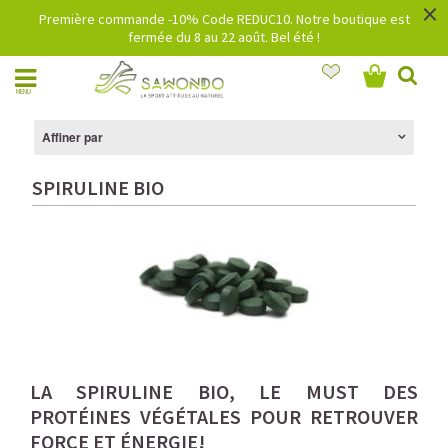
×
Première commande -10% Code REDUC10. Notre boutique est
fermée du 8 au 22 août. Bel été !
MENU
Affiner par
SPIRULINE BIO
LA SPIRULINE BIO, LE MUST DES
PROTÉINES VÉGÉTALES POUR RETROUVER
FORCE ET ÉNERGIE!