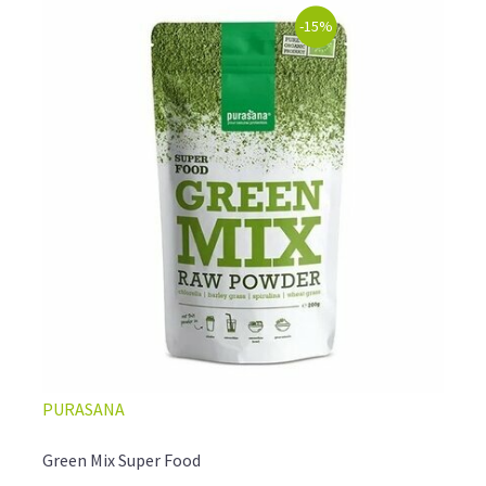
négligeable pour obtenir un spiruline sechee : son mode
de déshydratation à une température ne dépassant pas
-15%
45°C grâce à un air naturellement sec, préserve
l'intégrité de ses cellules. Elle est ensuite conditionnée
en France.
De plus, des installations de traitement permettent
de recycler l'eau en totalité afin d'économiser les
ressources et d'éviter des rejets dans la nature
préjudiciables pour les sols et les végétaux.
Investissez sur votre santé et achetez la à prix dégressifs
sur notre boutique en ligne.
LA SPIRULINE FRANCAISE DE CAMARGUE, UNE
QUALITÉ ARTISANALE IRRÉPROCHABLE!
PURASANA
Green Mix Super Food