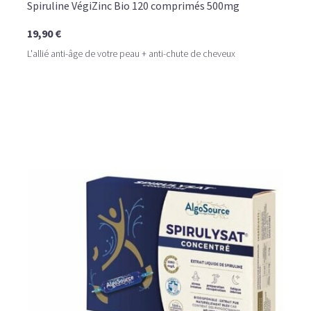
Spiruline VégiZinc Bio 120 comprimés 500mg
19,90 €
L'allié anti-âge de votre peau + anti-chute de cheveux
Issue du savoir-faire des spiruliniers, la spiruline fraîche
est séchée puis transformée en comprimés, la classant
dans la catégorie des compléments alimentaires. C'est
sous cette forme de comprimés qu'elle est la plus
consommée. En effet, que vous soyez chez vous ou en
déplacement, les comprimés sont faciles à prendre. De
plus, vous savez exactement combien de comprimés et
quelle dose vous devez avaler. Idéal en cure pour
retrouver une forme optimale!
Lorsqu'elle est bio, elle est un cran au dessus
qualitativement car fabriquée dans une
recherche continuelle d'amélioration de la qualité
(garantie sans OGM, sans pesticides, sans herbicides,
sans métaux lourds et non irradiée). Différentes
certifications bio officielles existent comme Naturland