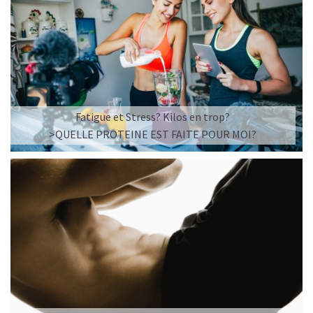
efficacité. Rien n'a été ajouté ni retiré si bien que
l'ensemble des molécules actives présentes est réuni
dans le végétal. C'est ce totum qui détermine son effet
thérapeutique grâce à l'effet de synergie naturellement
optimisé de ses phyto-actifs. Par ailleurs, son prix est
plus accessible que les comprimés.
Le seul frein pourrait
être le goût et l'odeur spéciale qui risqueraient de ne pas
être appréciés par tous.
Fatigue et Stress? Kilos en trop?
>QUELLE PROTEINE EST FAITE POUR MOI?
Découvrez nos marques de qualité crue (non chauffée) :
GSE, Purasana.
DIVERSIFIEZ VOS SOURCES DE PROTÉINES AVEC LA
SPIRULINE GRANULES