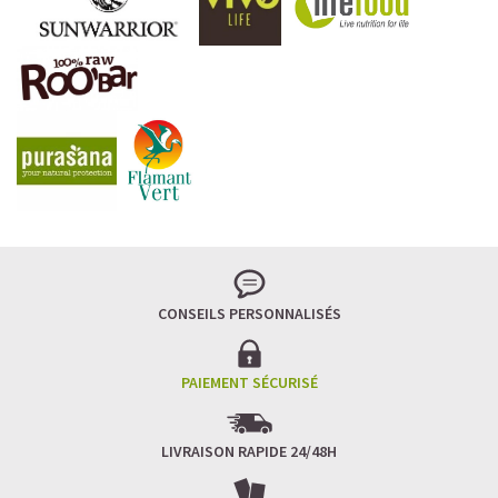
appréciée par de nombreux sportifs de haut niveau. Ce
super aliment hyperprotéiné s'adresse aussi bien à ceux
qui pratiquent des sports intensifs de type
musculation
qu'à ceux qui exercent des sports d'endurance comme le
marathon
ou le
trail
.
LA SPIRULINE FLAMANT VERT, N°1 DE LA
SPIRULINE ÉCOLOGIQUE
CONSEILS PERSONNALISÉS
PAIEMENT SÉCURISÉ
LIVRAISON RAPIDE 24/48H