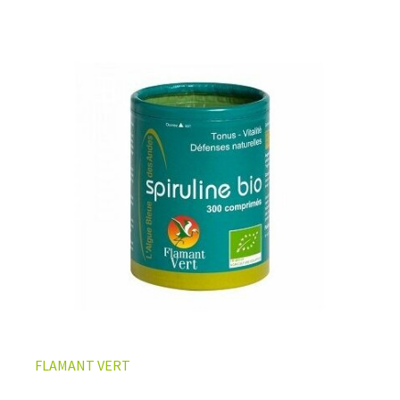
phycocyanine, un pigment bleu extrêmement rare dont
elle est pourvue.
Comment la consommer? En
comprimés, gélules,
ampoules, granules ou poudre. Comment la choisir?
Tout dépendra de vos préférences, de vos besoins et de
votre budget. Le choix diffère aussi en fonction d’autres
critères comme
sa provenance et son mode de
production.
LA SPIRULINE BIO COMPRIMÉS ALLIE PRATICITÉ ET
DOSAGE ÉLEVÉ
FLAMANT VERT