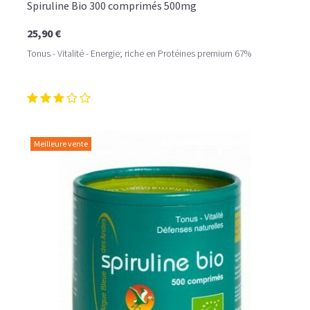
Spiruline Bio 300 comprimés 500mg
25,90 €
Tonus - Vitalité - Energie; riche en Protéines premium 67%
Issue du savoir-faire des spiruliniers, la spiruline fraîche
est séchée puis transformée en comprimés, la classant
dans la catégorie des compléments alimentaires. C'est
sous cette forme de comprimés qu'elle est la plus
Meilleure vente
consommée. En effet, que vous soyez chez vous ou en
déplacement, les comprimés sont faciles à prendre. De
plus, vous savez exactement combien de comprimés et
quelle dose vous devez avaler. Idéal en cure pour
retrouver une forme optimale!
Lorsqu'elle est bio, elle est un cran au dessus
qualitativement car fabriquée dans une
recherche continuelle d'amélioration de la qualité
(garantie sans OGM, sans pesticides, sans herbicides,
sans métaux lourds et non irradiée). Différentes
certifications bio officielles existent comme Naturland