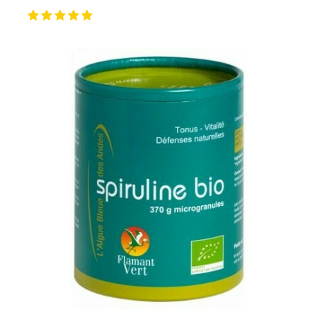
spirulysat est concentré en phycocyanine, un
antioxydant extrêmement puissant, remarquable anti-
inflammatoire et hépatoprotecteur. Contrairement aux
autres formes séchées, ce concentré liquide de haute
qualité a un goût agréable et une odeur douce qui
passent très bien. L’entreprise Alpha Biotech qui la
produit au cœur du site naturel et protégé des marais
salants de Guérande, a ainsi développé et breveté une
méthode de production exclusive de l'extrait liquide de
spiruline fraîche :
- culture à l’eau de mer permettant un enrichissement
en minéraux et oligo-éléments
- extraction à froid garantissant le maintien des
principes actifs.
DÉTOXIFIEZ ET REVITALISEZ VOUS AVEC LA
SPIRULINE BIO POUDRE