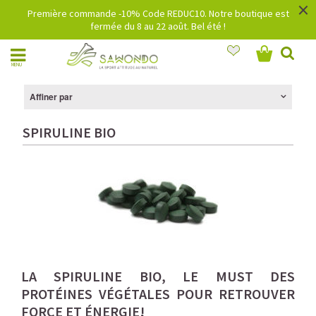
×
Première commande -10% Code REDUC10. Notre boutique est
fermée du 8 au 22 août. Bel été !
MENU
Affiner par
SPIRULINE BIO
LA SPIRULINE BIO, LE MUST DES
PROTÉINES VÉGÉTALES POUR RETROUVER
FORCE ET ÉNERGIE!