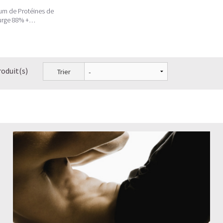
um de Protéines de
urge 88% +
biotiques/Minéraux
roduit(s)
Trier