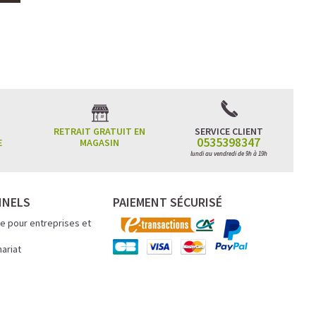
RETRAIT GRATUIT EN
SERVICE CLIENT
0535398347
E
MAGASIN
lundi au vendredi de 9h à 19h
NNELS
PAIEMENT SÉCURISÉ
e pour entreprises et
nariat