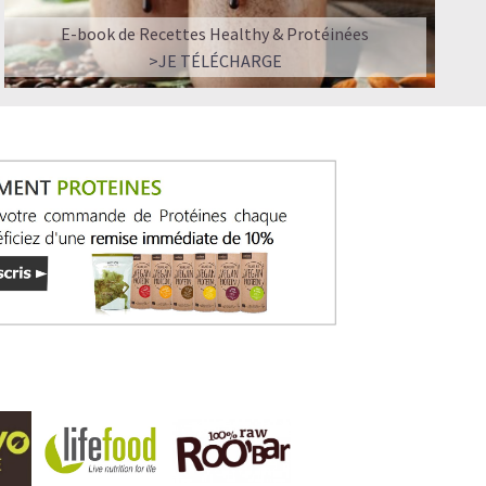
E-book de Recettes Healthy & Protéinées
>JE TÉLÉCHARGE