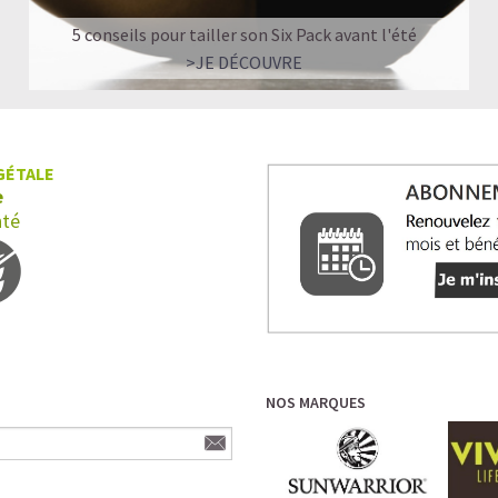
5 conseils pour tailler son Six Pack avant l'été
>JE DÉCOUVRE
GÉTALE
e
nté
NOS MARQUES