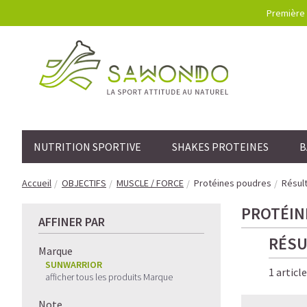
Première 
NUTRITION SPORTIVE
SHAKES PROTEINES
B
Accueil
OBJECTIFS
MUSCLE / FORCE
Protéines poudres
Résult
PROTÉIN
AFFINER PAR
RÉSU
Marque
SUNWARRIOR
1 articl
afficher tous les produits Marque
Note