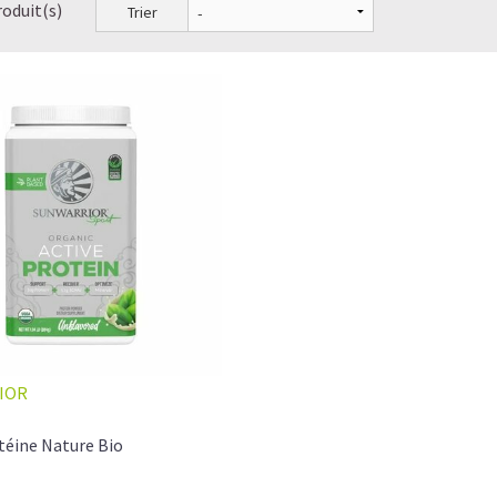
roduit(s)
Trier
IOR
téine Nature Bio