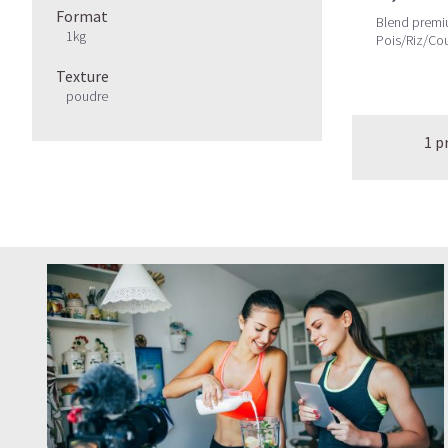
Format
Blend premi
1kg
Pois/Riz/Co
Enzymes/Pro
Texture
poudre
1 p