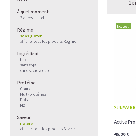
1 p
À quel moment
3.après l'effort
Nouveau
Régime
sans gluten
afficher tous les produits Régime
Ingrédient
bio
sans soja
sans sucre ajouté
Protéine
Courge
Multi-protéines
Pois
Riz
SUNWARR
Saveur
Active Pro
nature
afficher tous les produits Saveur
46,90 €