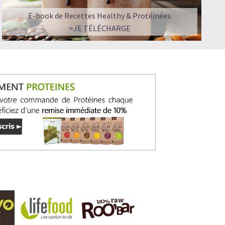
E-book de Recettes Healthy & Protéinées
>JE TÉLÉCHARGE