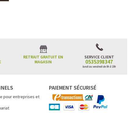
RETRAIT GRATUIT EN
SERVICE CLIENT
0535398347
E
MAGASIN
lundi au vendredi de 9h à 19h
NNELS
PAIEMENT SÉCURISÉ
e pour entreprises et
nariat