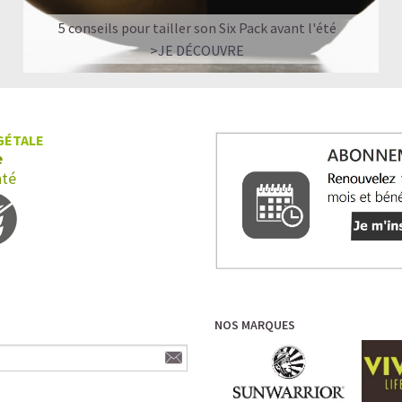
5 conseils pour tailler son Six Pack avant l'été
>JE DÉCOUVRE
GÉTALE
e
nté
NOS MARQUES