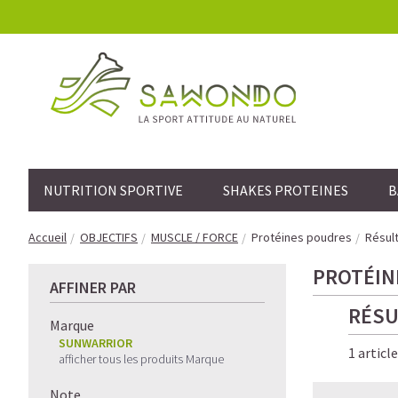
NUTRITION SPORTIVE
SHAKES PROTEINES
B
Accueil
OBJECTIFS
MUSCLE / FORCE
Protéines poudres
Résult
PROTÉIN
AFFINER PAR
RÉSU
Marque
SUNWARRIOR
1 articl
afficher tous les produits Marque
Note