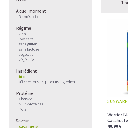
1 p
À quel moment
3.après l'effort
Régime
keto
low carb
sans gluten
sans lactose
végétalien
végétarien
Ingrédient
bio
afficher tous les produits Ingrédient
Protéine
Chanvre
SUNWARR
Multi-protéines
Pois
Warrior B
Cacahuète
Saveur
40,90 €
cacahuète