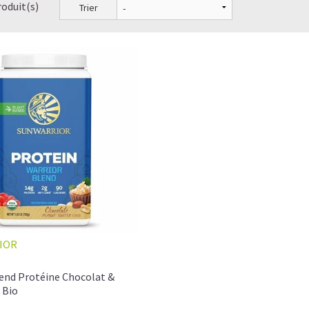
roduit(s)
Trier
IOR
lend Protéine Chocolat &
 Bio