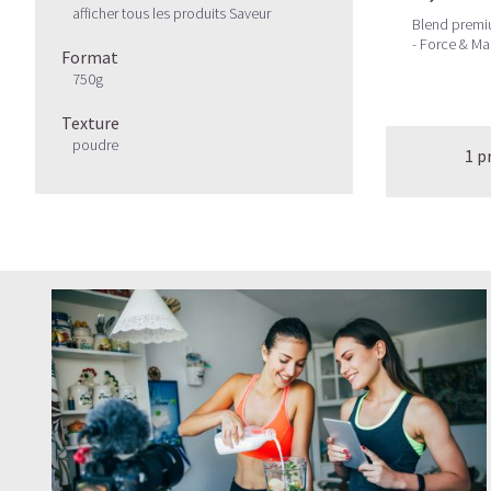
afficher tous les produits Saveur
Blend premi
- Force & Ma
Format
750g
Texture
poudre
1 p