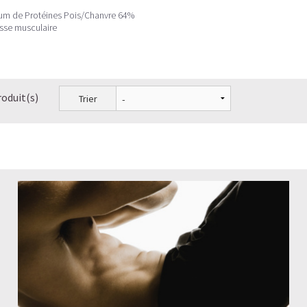
um de Protéines Pois/Chanvre 64%
sse musculaire
roduit(s)
Trier