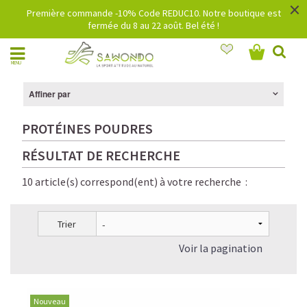
×
Première commande -10% Code REDUC10. Notre boutique est
fermée du 8 au 22 août. Bel été !
MENU
Affiner par
PROTÉINES POUDRES
RÉSULTAT DE RECHERCHE
10 article(s) correspond(ent) à votre recherche :
Trier
Voir la pagination
Nouveau