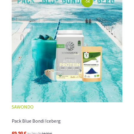
-5€
SAWONDO
Pack Blue Bondi Iceberg
69,90 €
au lieu de
74,90 €