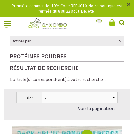
×
Première commande -10% Code REDUC10. Notre boutique est
fermée du 8 au 22 août. Bel été !
MENU
Affiner par
PROTÉINES POUDRES
RÉSULTAT DE RECHERCHE
1 article(s) correspond(ent) à votre recherche :
Trier
Voir la pagination