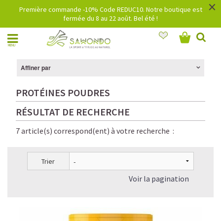
×
Première commande -10% Code REDUC10. Notre boutique est
fermée du 8 au 22 août. Bel été !
MENU
Affiner par
PROTÉINES POUDRES
RÉSULTAT DE RECHERCHE
7 article(s) correspond(ent) à votre recherche :
Trier
Voir la pagination