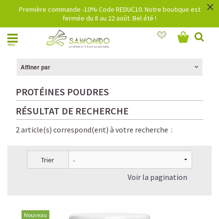
×
Première commande -10% Code REDUC10. Notre boutique est
fermée du 8 au 22 août. Bel été !
MENU
Affiner par
PROTÉINES POUDRES
RÉSULTAT DE RECHERCHE
2 article(s) correspond(ent) à votre recherche :
Trier
Voir la pagination
Nouveau